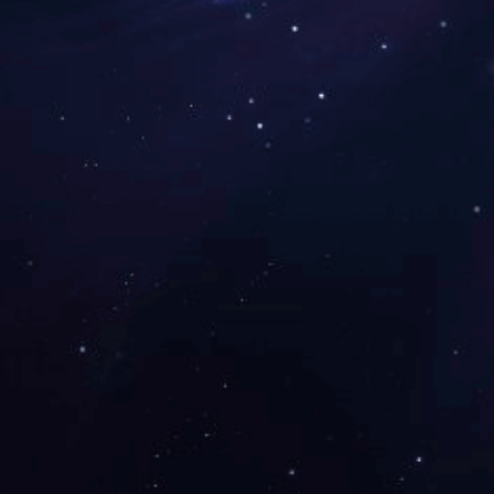
下一篇：
2019年9月被中共湖南省非公有制
咨询与了解
电 话：0745-2261111
邮 箱：3920878361@qq.com
地 址：湖南省怀化市本业大道89号