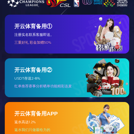
捉反击机会，凭借团队默契频频得分。赛场
声、呐喊声此起彼伏，生动诠释了“友谊第一